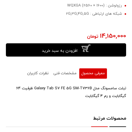
رزولوشن : (1600 × 2560) WQXGA
شبکه های ارتباطی : 2G,3G,4G,5G
14,150,000
تومان
افزودن به سبد خرید
معرفی محصول
مشخصات فنی
نظرات کاربران
تبلت سامسونگ مدل Galaxy Tab S7 FE 5G SM-T736B ظرفیت 64
گیگابایت و رم 4 گیگابایت
محصولات مرتبط