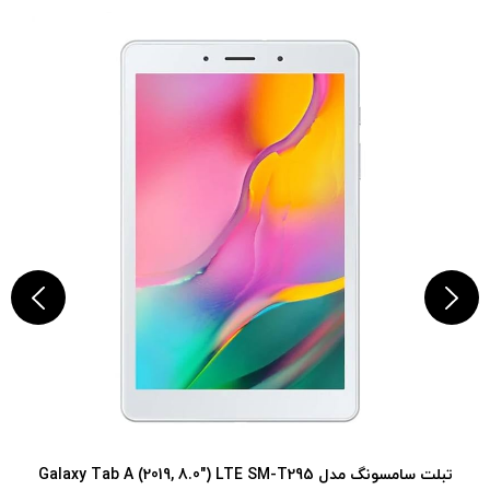
تبلت سامسونگ مدل Galaxy Tab A (2019, 8.0") LTE SM-T295