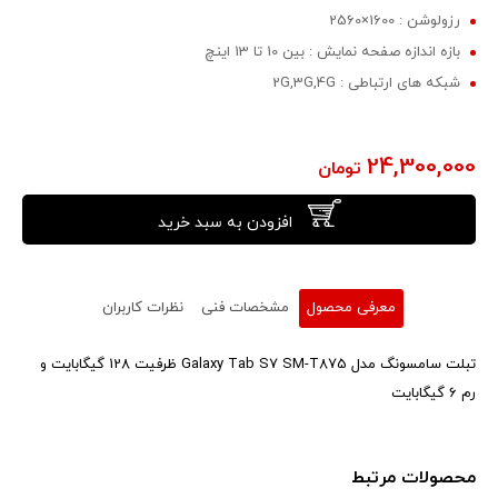
رزولوشن : 1600×2560
بازه اندازه صفحه نمایش : بین 10 تا 13 اینچ
شبکه های ارتباطی : 2G,3G,4G
24,300,000
تومان
افزودن به سبد خرید
معرفی محصول
مشخصات فنی
نظرات کاربران
تبلت سامسونگ مدل Galaxy Tab S7 SM-T875 ظرفیت 128 گیگابایت و
رم 6 گیگابایت
محصولات مرتبط