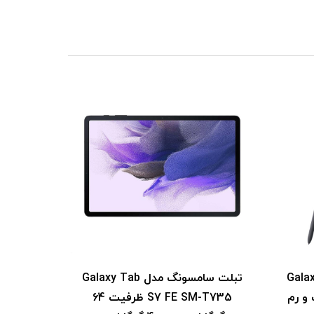
ل Galaxy TAB
تبلت سامسونگ مدل Galaxy Tab
گابایت و رم
S7 FE SM-T735 ظرفیت 64