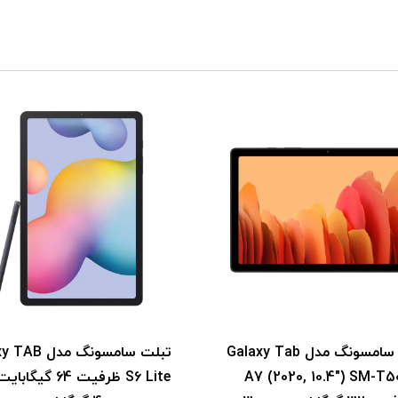
تبلت سامسونگ مدل Galaxy Tab
تبلت سامسونگ مد
A7 (2020, 10.4") SM-T
S6 Lite ظرفیت 64 گی