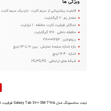
ویژگی ها
قابلیت پشتیبانی از سیم کارت : دارد,یک سیم کارت
مقدار رم : 6 گیگابایت
حداکثر ظرفیت کارت حافظه : 1 ترابایت
حافظه داخلی : 128 گیگابایت
رزولوشن : 1752×2800
بازه اندازه صفحه نمایش : بین 10 تا 13 اینچ
اندازه : 12.4 اینچ
شبکه های ارتباطی : 2G,3G,4G
تبلت سامسونگ مدل Galaxy Tab S7+ SM-T975 ظرفیت 128 گیگابایت و رم 6 گیگابایت