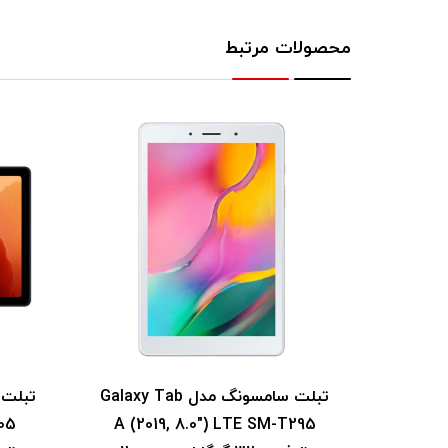
محصولات مرتبط
نگ مدل Galaxy Tab
تبلت سامسونگ مدل Galaxy Tab
505
A (2019, 8.0") LTE SM-T295
A7 Li