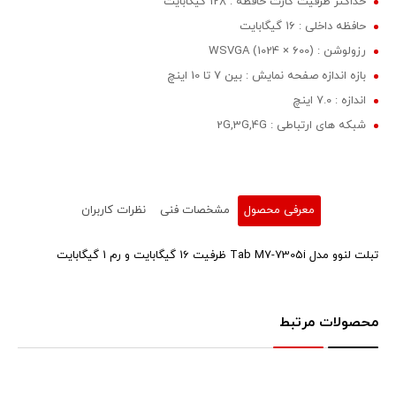
حداکثر ظرفیت کارت حافظه : 128 گیگابایت
حافظه داخلی : 16 گیگابایت
رزولوشن : WSVGA (1024 × 600)
بازه اندازه صفحه نمایش : بین 7 تا 10 اینچ
اندازه : 7.0 اینچ
شبکه های ارتباطی : 2G,3G,4G
معرفی محصول
مشخصات فنی
نظرات کاربران
تبلت لنوو مدل Tab M7-7305i ظرفیت 16 گیگابایت و رم 1 گیگابایت
محصولات مرتبط