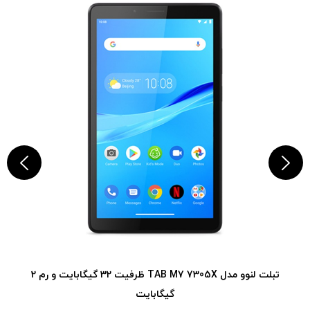
تبلت لنوو مدل TAB M7 7305X ظرفیت 32 گیگابایت و رم 2
گیگابایت