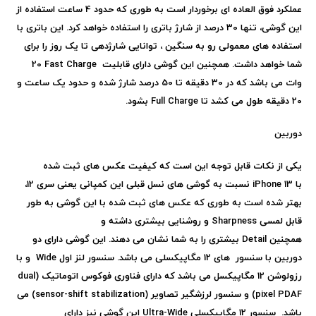
عملکرد فوق العاده ای برخوردار است به طوری که حدود 4 ساعت استفاده از
این گوشی، تنها 30 درصد از شارژ باتری را استفاده خواهد کرد. این باتری با
استفاده های معمولی رو به سنگین ، توانایی شارژدهی تا یک روز را برای
شما خواهد داشت. همچنین این گوشی دارای قابلیت
Fast Charge
20
وات می باشد که در 30 دقیقه تا 50 درصد شارژ شده و حدود یک ساعت و
20 دقیقه طول می کشد تا
Full Charge
بشود.
دوربین
یکی از نکات قابل توجه این است که کیفیت عکس های ثبت شده
با
iPhone 13
نسبت به گوشی های نسل قبلی این کمپانی یعنی سری 12،
بهتر شده است به طوری که عکس های ثبت شده با این گوشی به طور
قابل لمسی
Sharpness
و روشنایی بیشتری داشته و
همچنین
Detail
بیشتری را به شما نشان می دهند. این گوشی دارای دو
دوربین با سنسور های 12 مگاپیکسلی می باشد. سنسور لنز اول
Wide
و با
رزولوشن 12 مگاپیکسل می باشد که دارای فناوری فوکوس اتوماتیک (
dual
pixel PDAF
) و سنسور لرزشگیر تصاویر (
sensor-shift stabilization
) می
باشد. سنسور 12 مگاپیکسلی
Ultra-Wide
این گوشی نیز دارای