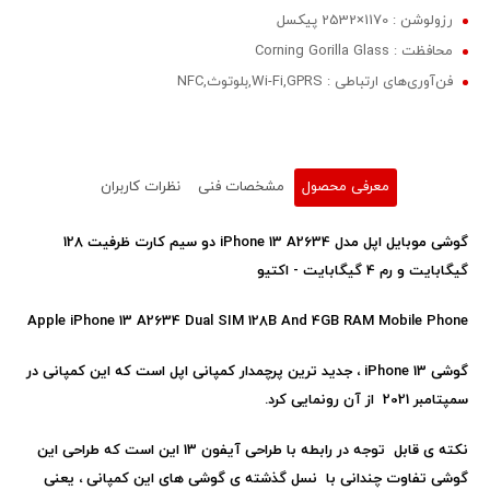
رزولوشن : 1170×2532 پیکسل
محافظت : Corning Gorilla Glass
فن‌آوری‌های ارتباطی : Wi-Fi,GPRS,بلوتوث,NFC
معرفی محصول
مشخصات فنی
نظرات کاربران
گوشی موبایل اپل مدل iPhone 13 A2634 دو سیم‌ کارت ظرفیت 128
گیگابایت و رم 4 گیگابایت - اکتیو
Apple iPhone 13 A2634 Dual SIM 128B And 4GB RAM Mobile Phone
گوشی
iPhone 13
، جدید ترین پرچمدار کمپانی اپل است که این کمپانی در
سمپتامبر 2021
از آن رونمایی کرد.
نکته ی قابل توجه در رابطه با طراحی آیفون 13 این است که طراحی این
گوشی تفاوت چندانی با نسل گذشته ی گوشی های این کمپانی ، یعنی