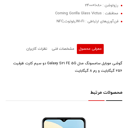
رزولوشن : 1080×2400
محافظت : Corning Gorilla Glass Victus
فن‌آوری‌های ارتباطی : Wi-Fi,بلوتوث,NFC
معرفی محصول
مشخصات فنی
نظرات کاربران
گوشی موبایل سامسونگ مدل Galaxy S21 FE 5G دو سیم‌ کارت ظرفیت
256 گیگابایت و رم 8 گیگابایت
محصولات مرتبط