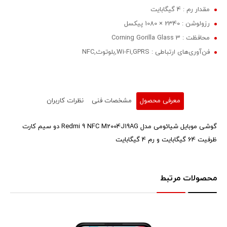
مقدار رم : 4 گیگابایت
رزولوشن : 2340 × 1080 پیکسل
محافظت : Corning Gorilla Glass 3
فن‌آوری‌های ارتباطی : Wi-Fi,GPRS,بلوتوث,NFC
معرفی محصول
مشخصات فنی
نظرات کاربران
گوشی موبایل شیائومی مدل Redmi 9 NFC M2004J19AG دو سیم‌ کارت
ظرفیت 64 گیگابایت و رم 4 گیگابایت
محصولات مرتبط