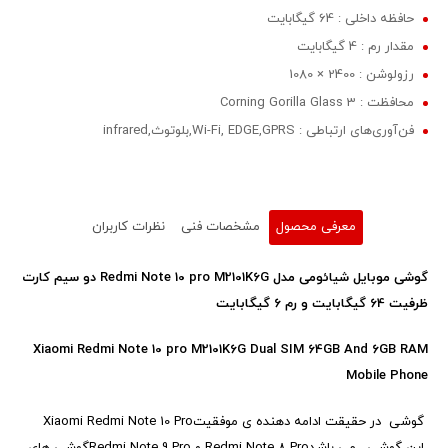
حافظه داخلی : 64 گیگابایت
مقدار رم : 4 گیگابایت
رزولوشن : 2400 × 1080
محافظت : Corning Gorilla Glass 3
فن‌آوری‌های ارتباطی : Wi-Fi, EDGE,GPRS,بلوتوث,infrared
معرفی محصول
مشخصات فنی
نظرات کاربران
گوشی موبایل شیائومی مدل
Redmi Note 10 pro M2101K6G
دو سیم‌ کارت
ظرفیت 64 گیگابایت و رم 6 گیگابایت
Xiaomi Redmi Note 10 pro M2101K6G Dual SIM 64GB And 6GB RAM
Mobile Phone
گوشی
در حقیقت ادامه دهنده ی موفقیت
Xiaomi Redmi Note 10 Pro