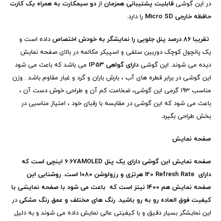
در این گوشی
قابلیت پشتیبانی همزمان
از
دو سیمکارت به همراه یک کارت
حافظه خارجی
Micro SD
را دارد.
تقریبا 86 درصد پنل جلویی را نمایشگر به خودش اختصاص
داده است و
یک پانچول کوچک دوربین سلفی و اسپیکر مکالمه در بالای صفحه نمایش
دیده می شوند. این گوشی
دارای گواهی
IP53
می باشد که باعث می شود
این گوشی در برابر قطره های آب ، بارش باران و گرد و غبار مقاوم باشد . وزن
مناسب 193 گرمی این گوشی، ضخامت کم آن و طراحی خوش دست آن ،
باعث می شود که این گوشی در مقایسه با رقبای خود ، امتیاز مناسبی در
بخش طراحی بگیرد.
صفحه نمایش
صفحه نمایش این گوشی دارای یک پنل
AMOLED
6.67 اینچی است که
دارای
Refresh Rate
120 هرتزی و رزولوشن 1080 است. روشنایی این
صفحه نمایش هم 1400 نیتز است که باعث می شود با صفحه نمایشی با
کیفیت فوق العاده رو به رو باشید. رنگ های مختلف و عمق رنگ مشکی
در
این نمایشگر بسیار دقیق و با کیفیتی عالی نمایش داده می شوند و به دلیل