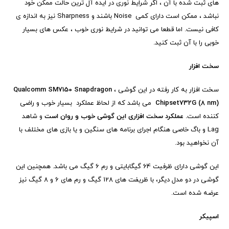
های ثبت شده با آن ، اگر شرایط نوری در ایده آل ترین حالت ممکن خود
نباشد ، ممکن است دارای کمی
Noise
باشند و
Sharpness
نیز به اندازه ی
کافی نیست. اما قطعا می توانید در شرایط نوری خوب ، عکس های بسیار
خوبی را با آن ثبت کنید.
سخت افزار
سخت افزار به کار رفته در این گوشی ،
Qualcomm SM7150 Snapdragon
732G (8 nm)
Chipset
می باشد که از لحاظ عملکرد بسیار خوب و راضی
کننده است
. عملکرد سخت افزاری این گوشی خوب و روان است
و شاهد
Lag
و باگ خاصی هنگام اجرای برنامه های سنگین و یا بازی های مختلف با
آن نخواهید بود.
این گوشی دارای ظرفیت 64 گیگابایتی و رم 6 گیگ می باشد. همچنین این
گوشی در دو مدل دیگر، با ظریفت های 128 گیگ و رم های 6 و 8 گیگ نیز
عرضه شده است.
اسپیکر