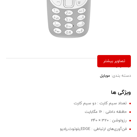
برند:
نوکیا
دسته بندی:
موبایل
ویژگی ها
تعداد سیم کارت : دو سیم کارت
حافظه داخلی : 16 مگابایت
رزولوشن : 320 × 240
فن‌آوری‌های ارتباطی : EDGE,بلوتوث,رادیو